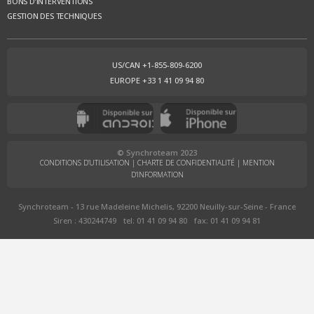
BONS D’INTERVENTIONS
GESTION DES TECHNIQUES
US/CAN +1-855-809-6200
EUROPE +33 1 41 09 94 80
© Synchroteam 2023
CONDITIONS D’UTILISATION
|
CHARTE DE CONFIDENTIALITÉ
|
MENTION
D’INFORMATION
Synchroteam - 13 rue Madeleine Michelis, 92200 Neuilly-sur-Seine - France
Siren : 430244749
tel: 01 41 09 94 80
fax: 01 41 09 94 81