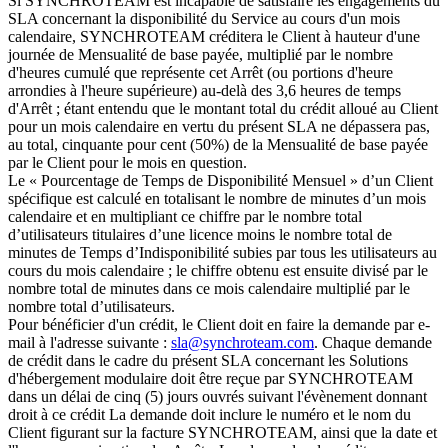
Si SYNCHROTEAM est incapable de satisfaire les engagements du
SLA concernant la disponibilité du Service au cours d'un mois
calendaire, SYNCHROTEAM créditera le Client à hauteur d'une
journée de Mensualité de base payée, multiplié par le nombre
d'heures cumulé que représente cet Arrêt (ou portions d'heure
arrondies à l'heure supérieure) au-delà des 3,6 heures de temps
d'Arrêt ; étant entendu que le montant total du crédit alloué au Client
pour un mois calendaire en vertu du présent SLA ne dépassera pas,
au total, cinquante pour cent (50%) de la Mensualité de base payée
par le Client pour le mois en question.
Le « Pourcentage de Temps de Disponibilité Mensuel » d’un Client
spécifique est calculé en totalisant le nombre de minutes d’un mois
calendaire et en multipliant ce chiffre par le nombre total
d’utilisateurs titulaires d’une licence moins le nombre total de
minutes de Temps d’Indisponibilité subies par tous les utilisateurs au
cours du mois calendaire ; le chiffre obtenu est ensuite divisé par le
nombre total de minutes dans ce mois calendaire multiplié par le
nombre total d’utilisateurs.
Pour bénéficier d'un crédit, le Client doit en faire la demande par e-
mail à l'adresse suivante :
sla@synchroteam.com
. Chaque demande
de crédit dans le cadre du présent SLA concernant les Solutions
d'hébergement modulaire doit être reçue par SYNCHROTEAM
dans un délai de cinq (5) jours ouvrés suivant l'évènement donnant
droit à ce crédit La demande doit inclure le numéro et le nom du
Client figurant sur la facture SYNCHROTEAM, ainsi que la date et