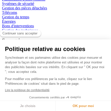
Systèmes de sécurité
Gestion des pièces détachées
Télécoms
Gestion du temps
Énergies
Bons d'interventions
Gestion des techniques
Compagnie
À notre sujet
Revendeurs
Contact
Blog
FR
EN
EUROPE
+33 1 41 09 94 80
US/CAN
+1-855-809-6200
© Synchroteam 2026