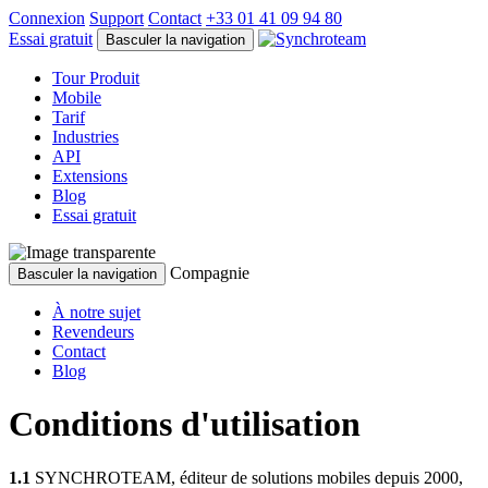
Connexion
Support
Contact
+33 01 41 09 94 80
Essai gratuit
Basculer la navigation
Tour Produit
Mobile
Tarif
Industries
API
Extensions
Blog
Essai gratuit
Compagnie
Basculer la navigation
À notre sujet
Revendeurs
Contact
Blog
Conditions d'utilisation
1.1
SYNCHROTEAM, éditeur de solutions mobiles depuis 2000,