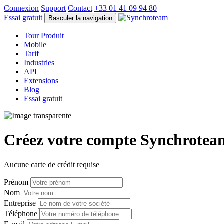
Connexion
Support
Contact
+33 01 41 09 94 80
Essai gratuit
Basculer la navigation
Tour Produit
Mobile
Tarif
Industries
API
Extensions
Blog
Essai gratuit
Créez votre compte Synchrotea
Aucune carte de crédit requise
Prénom
Nom
Entreprise
Téléphone