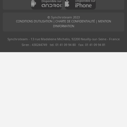
© Synchroteam 2023
CONDITIONS D’UTILISATION
|
CHARTE DE CONFIDENTIALITÉ
|
MENTION
D’INFORMATION
Synchroteam - 13 rue Madeleine Michelis, 92200 Neuilly-sur-Seine - France
Siren : 430244749
tel: 01 41 09 94 80
fax: 01 41 09 94 81