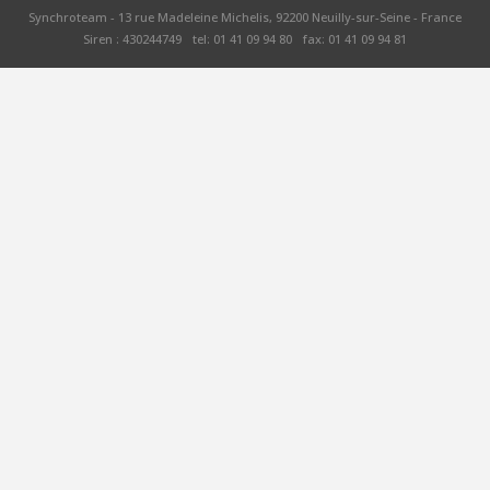
Synchroteam - 13 rue Madeleine Michelis, 92200 Neuilly-sur-Seine - France
Siren : 430244749
tel: 01 41 09 94 80
fax: 01 41 09 94 81