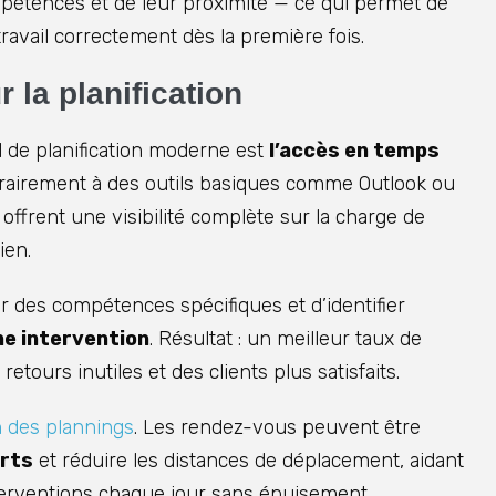
ompétences et de leur proximité — ce qui permet de
ravail correctement dès la première fois.
r la planification
l de planification moderne est
l’accès en temps
trairement à des outils basiques comme Outlook ou
 offrent une visibilité complète sur la charge de
ien.
 des compétences spécifiques et d’identifier
une intervention
. Résultat : un meilleur taux de
etours inutiles et des clients plus satisfaits.
n des plannings
. Les rendez-vous peuvent être
orts
et réduire les distances de déplacement, aidant
nterventions chaque jour sans épuisement.