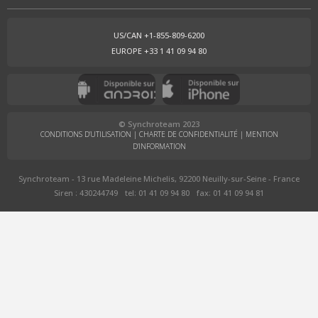
US/CAN +1-855-809-6200
EUROPE +33 1 41 09 94 80
© Synchroteam 2023
CONDITIONS D’UTILISATION
|
CHARTE DE CONFIDENTIALITÉ
|
MENTION
D’INFORMATION
Synchroteam - 13 rue Madeleine Michelis, 92200 Neuilly-sur-Seine - France
Siren : 430244749
tel: 01 41 09 94 80
fax: 01 41 09 94 81