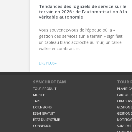
Tendances des logiciels de service sur le
terrain en 2026 : de l’automatisation à la
véritable autonomie
Vous souvenez-vous de l’époque où la «
gestion des services sur le terrain » signifiait
un tableau blanc accroché au mur, un talkie-
walkie encombrant et
LIRE PLUS»
SYNCHROTEAM
TOUR 
TOUR PRODUIT
PLANIFIC
MOBILE
CARTOGRA
TARIF
CRM SERV
EXTENSIONS
GESTION 
ESSAI GRATUIT
GESTION 
ÉTAT DU SYSTÈME
NOTIFICA
CONNEXION
SUIVI DES
COMPTES