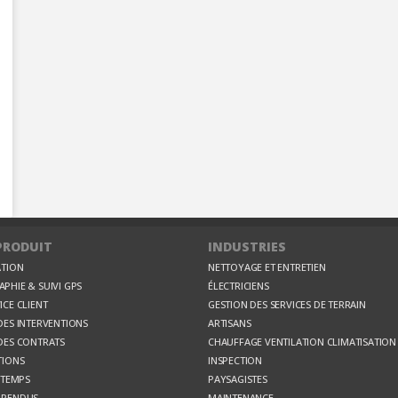
PRODUIT
INDUSTRIES
ATION
NETTOYAGE ET ENTRETIEN
PHIE & SUIVI GPS
ÉLECTRICIENS
ICE CLIENT
GESTION DES SERVICES DE TERRAIN
DES INTERVENTIONS
ARTISANS
DES CONTRATS
CHAUFFAGE VENTILATION CLIMATISATION
TIONS
INSPECTION
 TEMPS
PAYSAGISTES
 RENDUS
MAINTENANCE